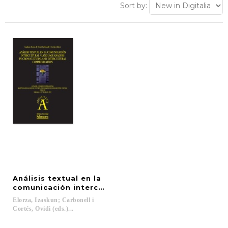
Sort by:
Análisis textual en la
comunicación intercultural = Language analysis in 
Elorza, Izaskun; Carbonell i
Cortés, Ovidi (eds.)...