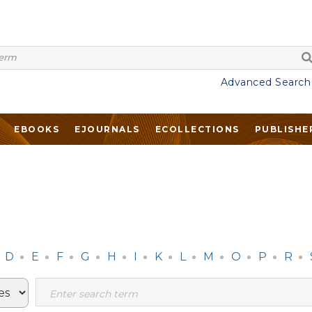
Advanced Search
EBOOKS
EJOURNALS
ECOLLECTIONS
PUBLISHE
D
E
F
G
H
I
K
L
M
O
P
R