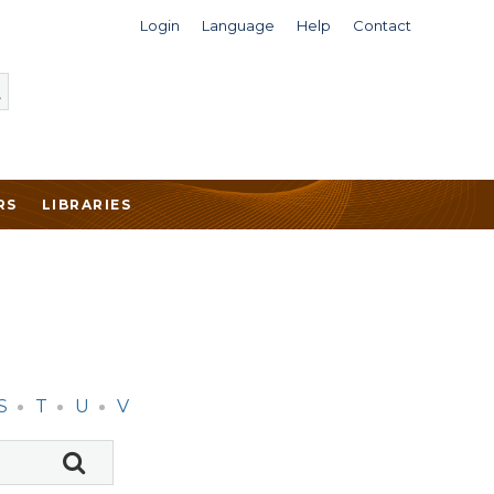
Login
Language
Help
Contact
RS
LIBRARIES
S
T
U
V