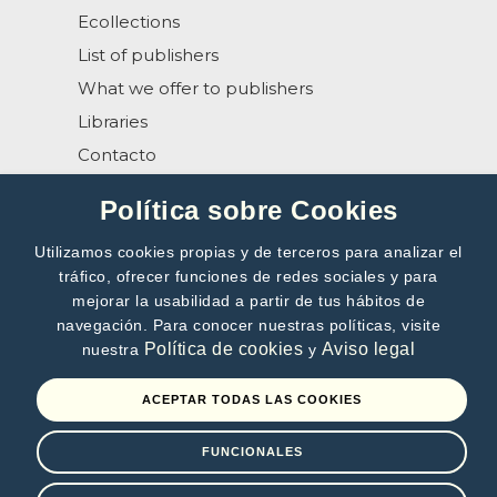
Ecollections
List of publishers
What we offer to publishers
Libraries
Contacto
Help
Política sobre Cookies
Utilizamos cookies propias y de terceros para analizar el
tráfico, ofrecer funciones de redes sociales y para
mejorar la usabilidad a partir de tus hábitos de
navegación. Para conocer nuestras políticas, visite
SUBSCRIBE TO OUR NEWSLETTER
Política de cookies
Aviso legal
nuestra
y
>>
ACEPTAR TODAS LAS COOKIES
By subscribing, you accept our
Privacy Policy
FUNCIONALES
Terms of use
Privacy Policy
Cookies policy